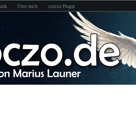
funk
Über mich
czoczo Plugin