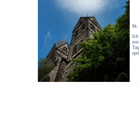
St.
Ich
noc
Tag
spr