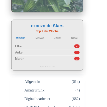
by czoczo.de
czoczo.de Stars
Top 7 der Woche
WOCHE
MONAT
JAHR
TOTAL
Elke
4
Anke
1
Martin
1
by czoczo.de
Allgemein
(614)
Amateurfunk
(4)
Digital bearbeitet
(662)