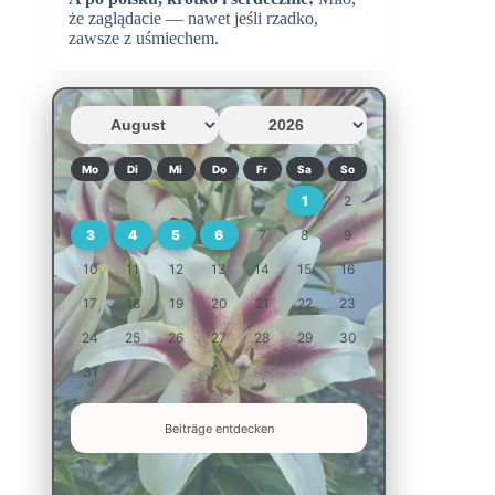
że zaglądacie — nawet jeśli rzadko,
zawsze z uśmiechem.
Mo
Di
Mi
Do
Fr
Sa
So
1
2
3
4
5
6
7
8
9
10
11
12
13
14
15
16
17
18
19
20
21
22
23
24
25
26
27
28
29
30
31
Beiträge entdecken