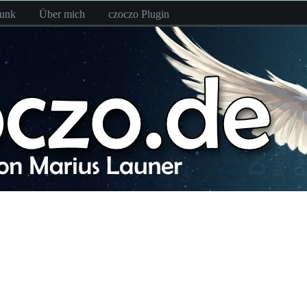
funk
Über mich
czoczo Plugin