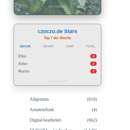
by czoczo.de
czoczo.de Stars
Top 7 der Woche
WOCHE
MONAT
JAHR
TOTAL
Elke
4
Anke
1
Martin
1
by czoczo.de
Allgemein
(614)
Amateurfunk
(4)
Digital bearbeitet
(662)