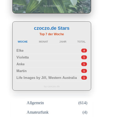
by czoczo.de
czoczo.de Stars
Top 7 der Woche
WOCHE
MONAT
JAHR
TOTAL
Elke
4
Violetta
1
Anke
1
Martin
1
Life Images by Jill, Western Australia
1
by czoczo.de
Allgemein
(614)
Amateurfunk
(4)