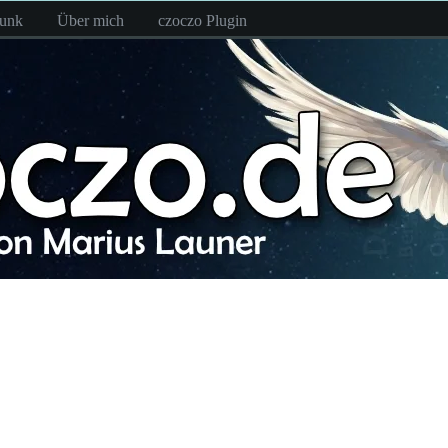
funk
Über mich
czoczo Plugin