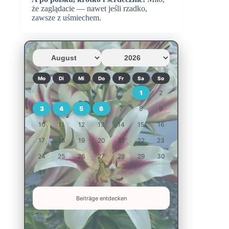
że zaglądacie — nawet jeśli rzadko,
zawsze z uśmiechem.
Mo
Di
Mi
Do
Fr
Sa
So
1
2
3
4
5
6
7
8
9
10
11
12
13
14
15
16
17
18
19
20
21
22
23
24
25
26
27
28
29
30
31
Beiträge entdecken