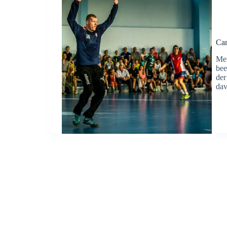
Cam
Mei
bee
der
dav