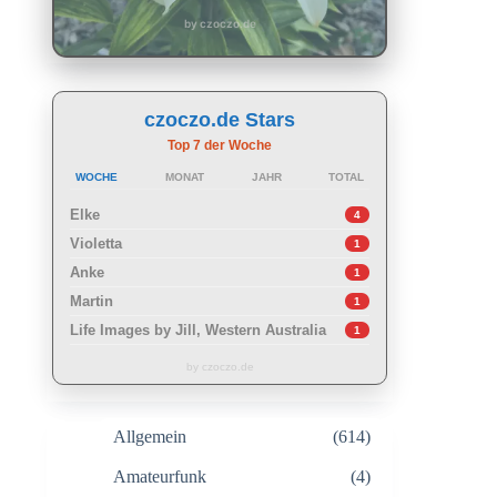
by czoczo.de
czoczo.de Stars
Top 7 der Woche
WOCHE
MONAT
JAHR
TOTAL
Elke
4
Violetta
1
Anke
1
Martin
1
Life Images by Jill, Western Australia
1
by czoczo.de
Allgemein
(614)
Amateurfunk
(4)