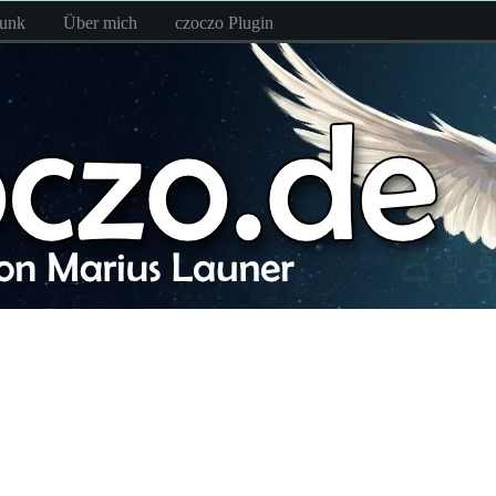
funk
Über mich
czoczo Plugin