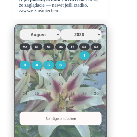
że zaglądacie — nawet jeśli rzadko,
zawsze z uśmiechem.
Mo
Di
Mi
Do
Fr
Sa
So
1
2
3
4
5
6
7
8
9
10
11
12
13
14
15
16
17
18
19
20
21
22
23
24
25
26
27
28
29
30
31
Beiträge entdecken