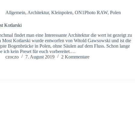
Allgemein
,
Architektur
,
Kleinpolen
,
ON1Photo RAW
,
Polen
t Kotlarski
chmal findet man eine Interessante Architektur die wert ist gezeigt zu
n Most Kotlarski wurde entworfen von Witold Gawsowski und ist die
gste Bogenbrücke in Polen, ohne Säulen auf dem Fluss. Schon lange
e ich kein Preset für euch vorbereitet.…
czoczo
7. August 2019
2 Kommentare