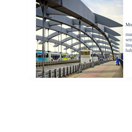
Mos
man
sei
län
hab