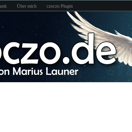
funk
Über mich
czoczo Plugin