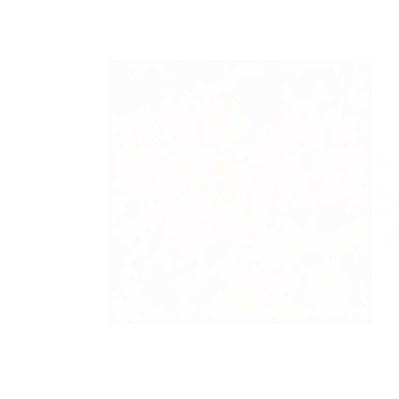
Nat
Es 
Nat
… d
sei