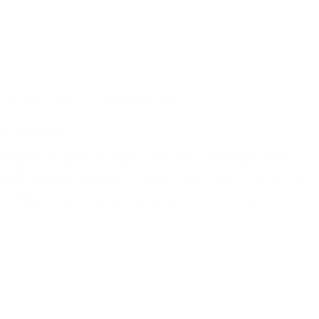
Fauna & Flora
,
Natur Thursday 2024
ur Thursday #7
fängt mir das Inlinkz so richtig zu gefallen…;-) Meine Beitrag für
ur Thursday 2024 #7 Das Bild habe ich vor ein paar Tagen gemacht
amals war noch Sonnig und wirklich schön draußen. Nicht so wie
t ein paar…
Marius Launer
26. September 2024
13 Kommentare