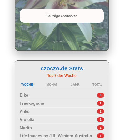
Beiträge entdecken
by czoczo.de
czoczo.de Stars
Top 7 der Woche
WOCHE
MONAT
JAHR
TOTAL
Elke
6
Fraukografie
2
Anke
1
Violetta
1
Martin
1
Life Images by Jill, Western Australia
1