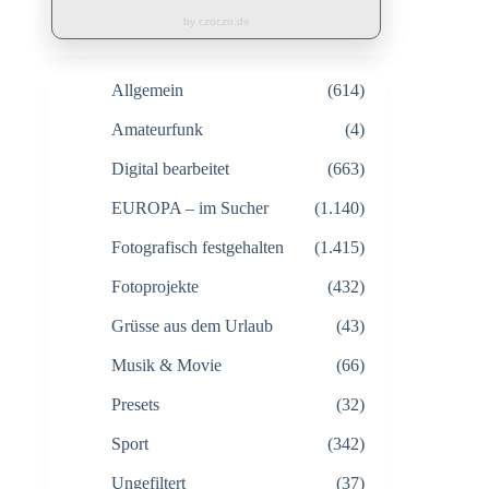
by czoczo.de
Allgemein
(614)
Amateurfunk
(4)
Digital bearbeitet
(663)
EUROPA – im Sucher
(1.140)
Fotografisch festgehalten
(1.415)
Fotoprojekte
(432)
Grüsse aus dem Urlaub
(43)
Musik & Movie
(66)
Presets
(32)
Sport
(342)
Ungefiltert
(37)