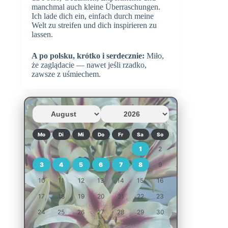
manchmal auch kleine Überraschungen.
Ich lade dich ein, einfach durch meine
Welt zu streifen und dich inspirieren zu
lassen.
A po polsku, krótko i serdecznie:
Miło,
że zaglądacie — nawet jeśli rzadko,
zawsze z uśmiechem.
Mo
Di
Mi
Do
Fr
Sa
So
1
2
3
4
5
6
7
8
9
10
11
12
13
14
15
16
17
18
19
20
21
22
23
24
25
26
27
28
29
30
31