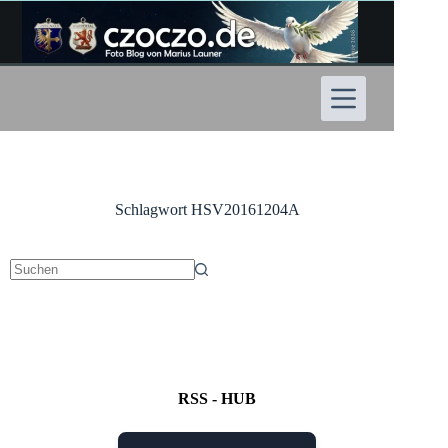
Zum
Inhalt
springen
Schlagwort
HSV20161204A
Keine
Ergebnisse
RSS - HUB