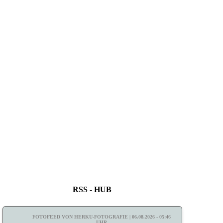
RSS - HUB
FOTOFEED VON HERKU-FOTOGRAFIE | 06.08.2026 - 05:46
UHR