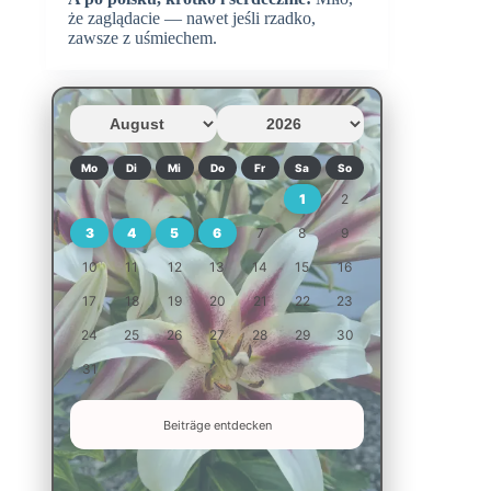
że zaglądacie — nawet jeśli rzadko,
zawsze z uśmiechem.
Mo
Di
Mi
Do
Fr
Sa
So
1
2
3
4
5
6
7
8
9
10
11
12
13
14
15
16
17
18
19
20
21
22
23
24
25
26
27
28
29
30
31
Beiträge entdecken