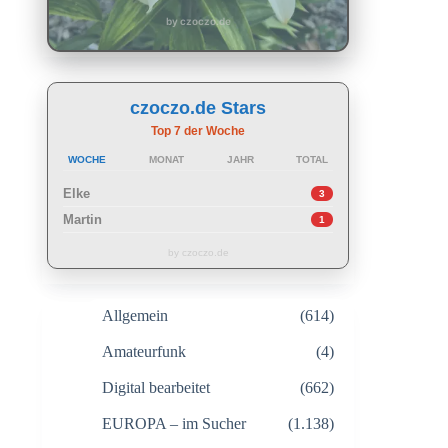
by czoczo.de
czoczo.de Stars
Top 7 der Woche
WOCHE
MONAT
JAHR
TOTAL
Elke
3
Martin
1
by czoczo.de
Allgemein
(614)
Amateurfunk
(4)
Digital bearbeitet
(662)
EUROPA – im Sucher
(1.138)