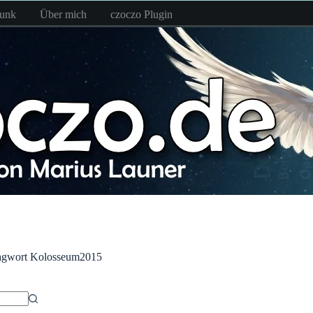
funk
Über mich
czoczo Plugin
agwort
Kolosseum2015