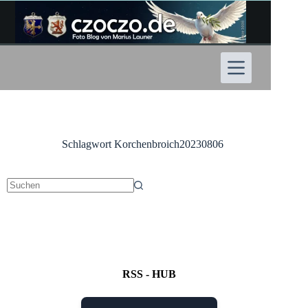
Zum
Inhalt
springen
Schlagwort
Korchenbroich20230806
Keine
Ergebnisse
RSS - HUB