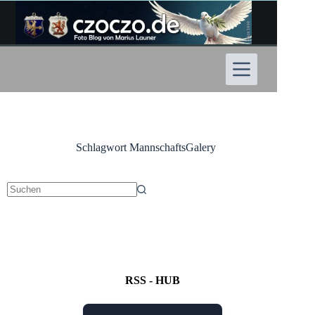
Zum
Inhalt
springen
Schlagwort
MannschaftsGalery
Keine
Ergebnisse
RSS - HUB