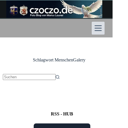
Zum
Inhalt
springen
Schlagwort
MenschenGalery
Keine
Ergebnisse
RSS - HUB