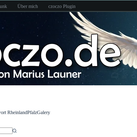
funk
Über mich
czoczo Plugin
ort
RheinlandPfalzGalery