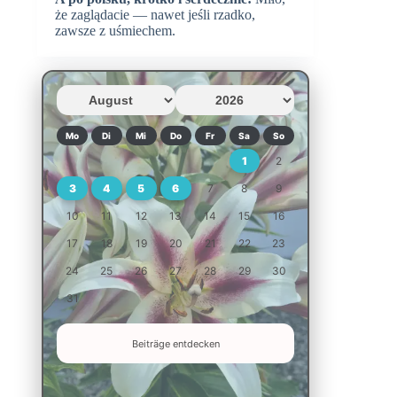
że zaglądacie — nawet jeśli rzadko,
zawsze z uśmiechem.
Mo
Di
Mi
Do
Fr
Sa
So
1
2
3
4
5
6
7
8
9
10
11
12
13
14
15
16
17
18
19
20
21
22
23
24
25
26
27
28
29
30
31
Beiträge entdecken