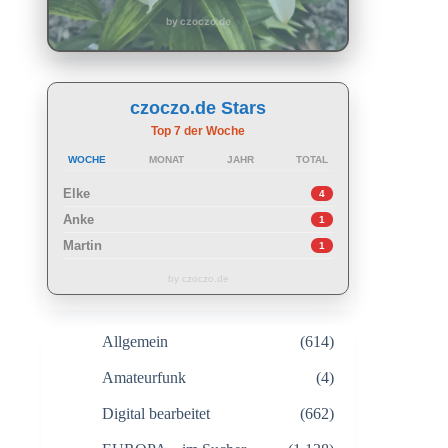
by czoczo.de
czoczo.de Stars
Top 7 der Woche
WOCHE
MONAT
JAHR
TOTAL
Elke
4
Anke
1
Martin
1
by czoczo.de
Allgemein
(614)
Amateurfunk
(4)
Digital bearbeitet
(662)