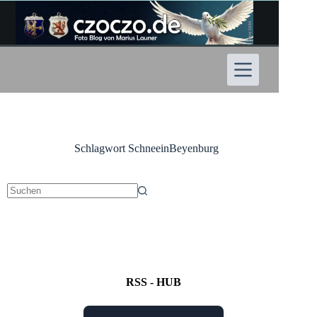
Zum
Inhalt
springen
Schlagwort
SchneeinBeyenburg
Keine
Ergebnisse
RSS - HUB