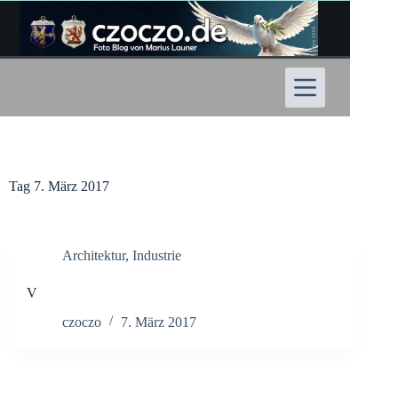
Zum
Inhalt
springen
Tag
7. März 2017
Architektur
,
Industrie
V
czoczo
7. März 2017