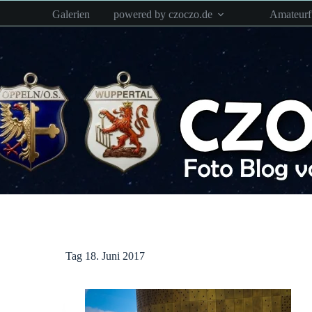
Zum
Galerien
powered by czoczo.de
Amateur
Inhalt
springen
Tag
18. Juni 2017