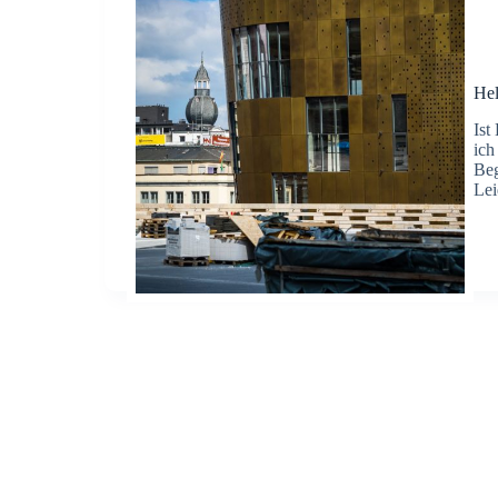
Hel
Ist
ich
Beg
Lei