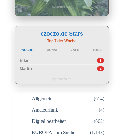
by czoczo.de
czoczo.de Stars
Top 7 der Woche
WOCHE
MONAT
JAHR
TOTAL
Elke
3
Martin
1
by czoczo.de
Allgemein
(614)
Amateurfunk
(4)
Digital bearbeitet
(662)
EUROPA – im Sucher
(1.138)