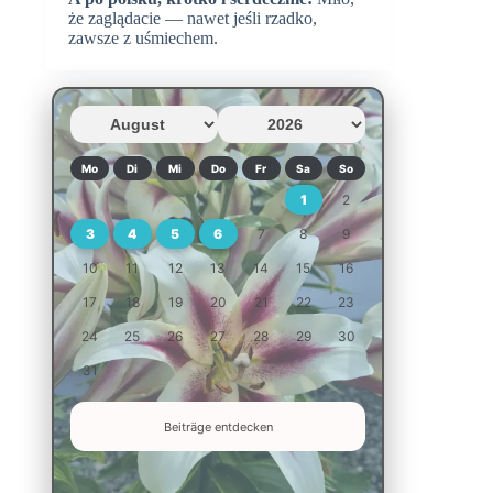
że zaglądacie — nawet jeśli rzadko,
zawsze z uśmiechem.
Mo
Di
Mi
Do
Fr
Sa
So
1
2
3
4
5
6
7
8
9
10
11
12
13
14
15
16
17
18
19
20
21
22
23
24
25
26
27
28
29
30
31
Beiträge entdecken