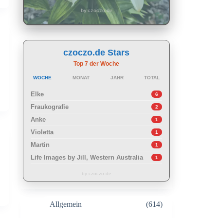
by czoczo.de
czoczo.de Stars
Top 7 der Woche
WOCHE
MONAT
JAHR
TOTAL
Elke
6
Fraukografie
2
Anke
1
Violetta
1
Martin
1
Life Images by Jill, Western Australia
1
by czoczo.de
Allgemein
(614)