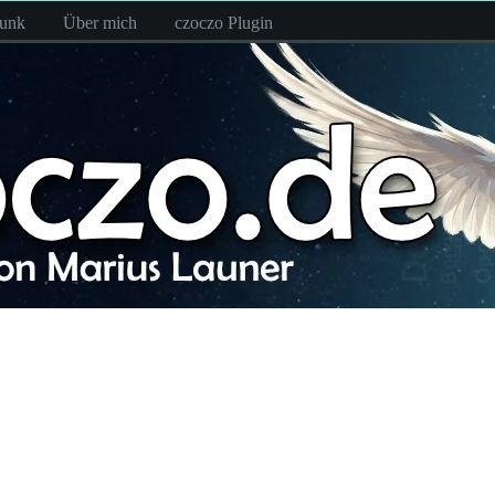
funk
Über mich
czoczo Plugin