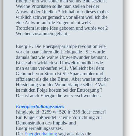
Energie und wie sollte man sie ins Bild setzten .
Welche Prioritäten sollte man stellen bei der
Auswahl der Quellen ? Ich hab mir dieses mal es
wirklich schwer gemacht, vor allem weil ich die
eine Antwort auf die Fragen nicht weiß .
Trotzdem ist eine Idee geboren und wurde vor 2
Wochen zusammen gebaut .
Energie . Die Energiesparlampe revolutionierte
vor ein paar Jahren die Lichtquelle . Sie wurde
damals fast wie wahre Umweltwunder bennant .
Ist sie aber wirklich so Umweltfreundlich wie
man es uns verkaufen will . Vielleicht bei dem
Gebrauch von Strom ist Sie Sparsammler und
effizienter als die alte Birne . Aber was ist mit der
Herstellung von der Wunderlampe selbst ? Was
ist mit den Folge kosten bei der Entsorgung ?
Das ist auch Energie die wir verschwenden .
Energieerhaltungssatzes
[singlepic id=3259 w=520 h=355 float=center]
Ein Kugelstoßpendel ist eine Vorrichtung zur
Demonstration des Impuls- und
Energieerhaltungssatzes.
Der
Energieerhaltung
sagt aus, dass die