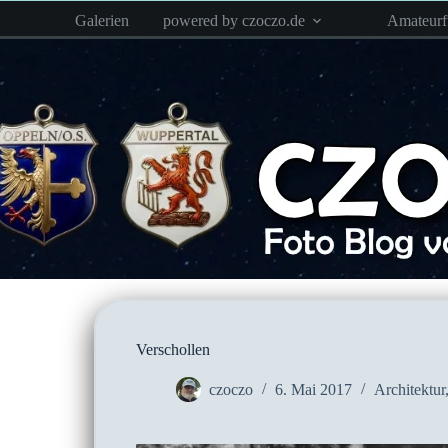
Zum
Galerien
powered by czoczo.de
Amateur
Inhalt
springen
Verschollen
czoczo
6. Mai 2017
Architektur