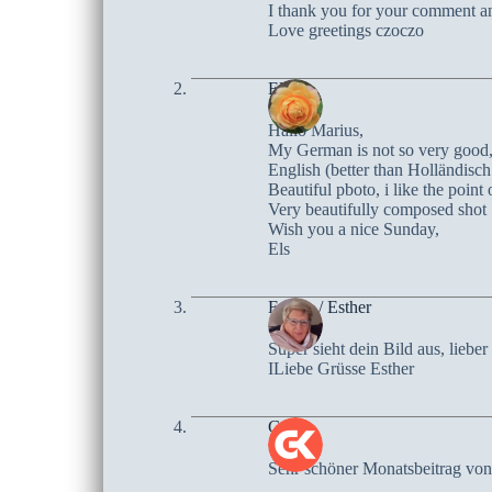
I thank you for your comment an
Love greetings czoczo
Els
Hallo Marius,
My German is not so very good, I
English (better than Holländisch 
Beautiful pboto, i like the point 
Very beautifully composed shot 
Wish you a nice Sunday,
Els
Escara / Esther
Super sieht dein Bild aus, lieb
ILiebe Grüsse Esther
Gerd
Sehr schöner Monatsbeitrag von