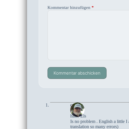
Kommentar hinzufügen
*
Kommentar abschicken
czoczo
hallo Els
Is no problem . English a little
translation so many errors)