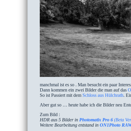
manchmal ist es so . Man besucht ein paar Intere
Dann kommen ein zwei Bilder die man auf das
O
So ist Passiert mit dem
Schloss aus Hülchrath
. Ei
Aber gut so … heute habe ich die Bilder neu Ent
Zum Bild :
HDR aus 5 Bilder in
Photomatix Pro 6
(Beta Ver
Weitere Bearbeitung entstand in
ON1Photo RA