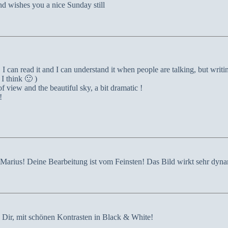
d wishes you a nice Sunday still
 can read it and I can understand it when people are talking, but writ
I think 🙂 )
of view and the beautiful sky, a bit dramatic !
!
er Marius! Deine Bearbeitung ist vom Feinsten! Das Bild wirkt sehr dyn
 Dir, mit schönen Kontrasten in Black & White!