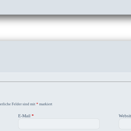
erliche Felder sind mit
*
markiert
E-Mail
*
Websi