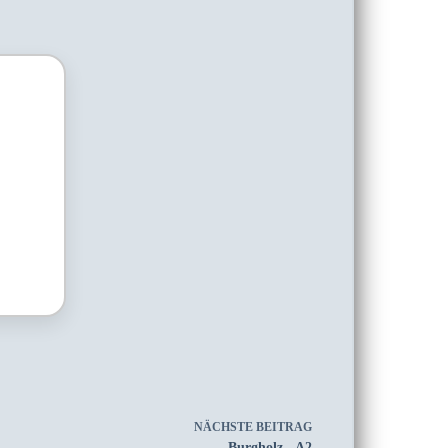
NÄCHSTE
BEITRAG
Burgholz - A2