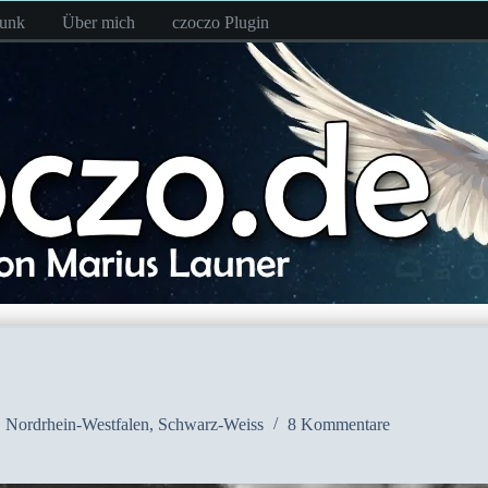
funk
Über mich
czoczo Plugin
,
Nordrhein-Westfalen
,
Schwarz-Weiss
8 Kommentare