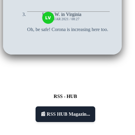
Linda W. in Virginia
13. JANUAR 2021 / 08:27
Oh, be safe! Corona is increasing here too.
RSS - HUB
📰 RSS HUB Magazin...