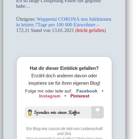
ich so lange Composing Pause mir gegönnt
habe…
Übrigens:
Wuppertal CORONA neu Infektionen
in letzten 7Tage pro 100 000 Einwohner
–
172,11 Stand von 13.01.2021
(leicht gefallen
)
Hat dir dieser Einblick gefallen?
Erzähl doch anderen davon oder
inspiriere sie für ihren eigenen Blog!
Folge mir oder teile auf:
Facebook
•
Instagram
•
Pinterest
Ein Blog wie
czoczo.de
lebt von Leidenschaft
und Zeit.
Warum eigentlich ein Kaffee? Mehr dazu hier.