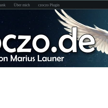
funk
Über mich
czoczo Plugin