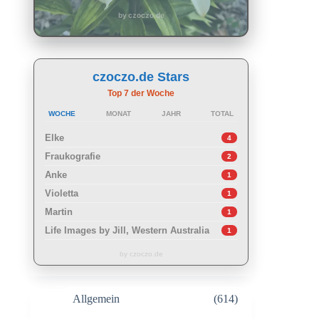
by czoczo.de
czoczo.de Stars
Top 7 der Woche
WOCHE
MONAT
JAHR
TOTAL
Elke
4
Fraukografie
2
Anke
1
Violetta
1
Martin
1
Life Images by Jill, Western Australia
1
by czoczo.de
Allgemein
(614)