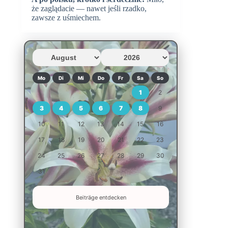
że zaglądacie — nawet jeśli rzadko,
zawsze z uśmiechem.
Mo
Di
Mi
Do
Fr
Sa
So
1
2
3
4
5
6
7
8
9
10
11
12
13
14
15
16
17
18
19
20
21
22
23
24
25
26
27
28
29
30
31
Beiträge entdecken