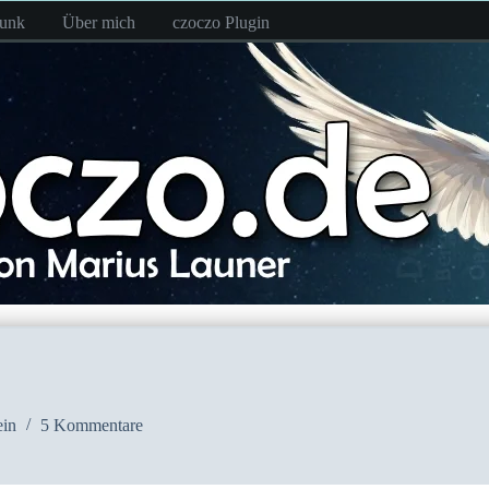
funk
Über mich
czoczo Plugin
in
5 Kommentare