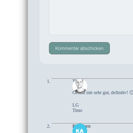
Kommentar abschicken
Timo
Gefällt mir sehr gut, definitiv! 
LG
Timo
Kaithleen