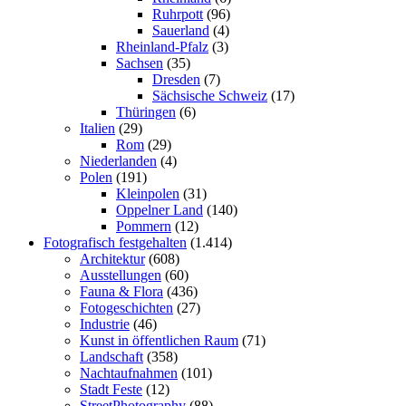
Ruhrpott
(96)
Sauerland
(4)
Rheinland-Pfalz
(3)
Sachsen
(35)
Dresden
(7)
Sächsische Schweiz
(17)
Thüringen
(6)
Italien
(29)
Rom
(29)
Niederlanden
(4)
Polen
(191)
Kleinpolen
(31)
Oppelner Land
(140)
Pommern
(12)
Fotografisch festgehalten
(1.414)
Architektur
(608)
Ausstellungen
(60)
Fauna & Flora
(436)
Fotogeschichten
(27)
Industrie
(46)
Kunst in öffentlichen Raum
(71)
Landschaft
(358)
Nachtaufnahmen
(101)
Stadt Feste
(12)
StreetPhotography
(88)