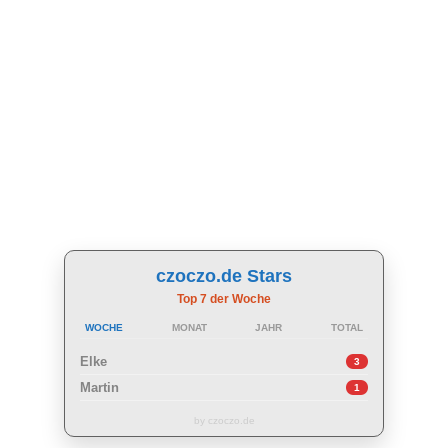
czoczo.de Stars
Top 7 der Woche
WOCHE
MONAT
JAHR
TOTAL
Elke
3
Martin
1
by czoczo.de