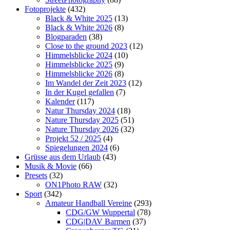
Fotoprojekte
(432)
Black & White 2025
(13)
Black & White 2026
(8)
Blogparaden
(38)
Close to the ground 2023
(12)
Himmelsblicke 2024
(10)
Himmelsblicke 2025
(9)
Himmelsblicke 2026
(8)
Im Wandel der Zeit 2023
(12)
In der Kugel gefallen
(7)
Kalender
(117)
Natur Thursday 2024
(18)
Nature Thursday 2025
(51)
Nature Thursday 2026
(32)
Projekt 52 / 2025
(4)
Spiegelungen 2024
(6)
Grüsse aus dem Urlaub
(43)
Musik & Movie
(66)
Presets
(32)
ON1Photo RAW
(32)
Sport
(342)
Amateur Handball Vereine
(293)
CDG/GW Wuppertal
(78)
CDG|DAV Barmen
(37)