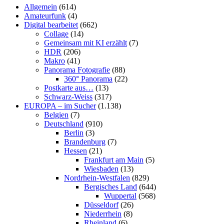
Allgemein
(614)
Amateurfunk
(4)
Digital bearbeitet
(662)
Collage
(14)
Gemeinsam mit KI erzählt
(7)
HDR
(206)
Makro
(41)
Panorama Fotografie
(88)
360° Panorama
(22)
Postkarte aus…
(13)
Schwarz-Weiss
(317)
EUROPA – im Sucher
(1.138)
Belgien
(7)
Deutschland
(910)
Berlin
(3)
Brandenburg
(7)
Hessen
(21)
Frankfurt am Main
(5)
Wiesbaden
(13)
Nordrhein-Westfalen
(829)
Bergisches Land
(644)
Wuppertal
(568)
Düsseldorf
(26)
Niederrhein
(8)
Rheinland
(6)