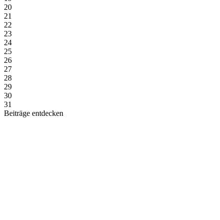
20
21
22
23
24
25
26
27
28
29
30
31
Beiträge entdecken