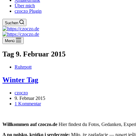
Amateurfunk
Über mich
czoczo Plugin
Suchen
Menü
Tag
9. Februar 2015
Ruhrpott
Winter Tag
czoczo
9. Februar 2015
1 Kommentar
Willkommen auf czoczo.de
Hier findest du Fotos, Gedanken, Experi
A po polsku, krótko i serdecznie:
Miło, że zaglądacie — nawet jeśl