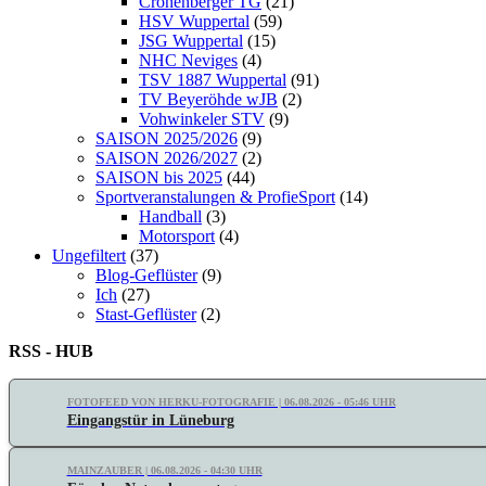
Cronenberger TG
(21)
HSV Wuppertal
(59)
JSG Wuppertal
(15)
NHC Neviges
(4)
TSV 1887 Wuppertal
(91)
TV Beyeröhde wJB
(2)
Vohwinkeler STV
(9)
SAISON 2025/2026
(9)
SAISON 2026/2027
(2)
SAISON bis 2025
(44)
Sportveranstalungen & ProfieSport
(14)
Handball
(3)
Motorsport
(4)
Ungefiltert
(37)
Blog-Geflüster
(9)
Ich
(27)
Stast-Geflüster
(2)
RSS - HUB
FOTOFEED VON HERKU-FOTOGRAFIE | 06.08.2026 - 05:46 UHR
Eingangstür in Lüneburg
MAINZAUBER | 06.08.2026 - 04:30 UHR