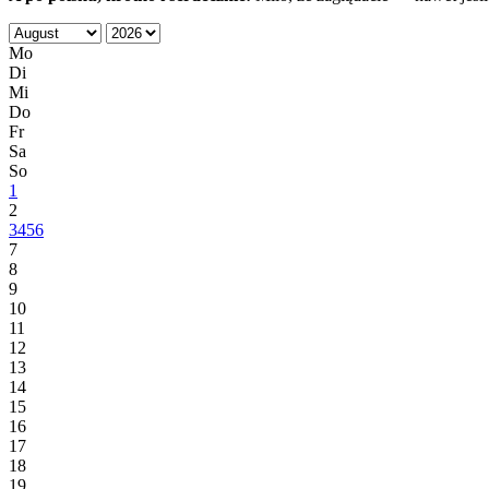
Mo
Di
Mi
Do
Fr
Sa
So
1
2
3
4
5
6
7
8
9
10
11
12
13
14
15
16
17
18
19