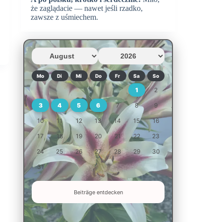
że zaglądacie — nawet jeśli rzadko,
zawsze z uśmiechem.
Mo
Di
Mi
Do
Fr
Sa
So
1
2
3
4
5
6
7
8
9
10
11
12
13
14
15
16
17
18
19
20
21
22
23
24
25
26
27
28
29
30
31
Beiträge entdecken