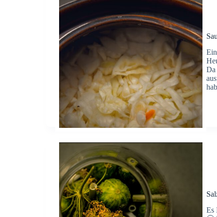
Sau
Ein
Heu
Da 
aus
ha
Sal
Es 