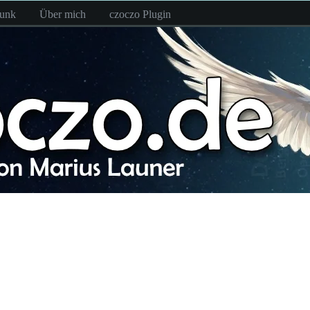
funk
Über mich
czoczo Plugin