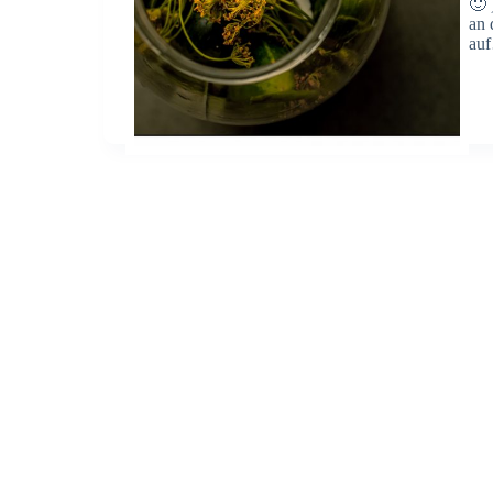
🙂 
an 
au