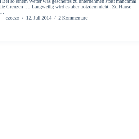
) Bei so einem Wetter was gescheites zu unternehmen stößt manchmal
die Grenzen …. Langweilig wird es aber trotzdem nicht . Zu Hause
f…
czoczo
12. Juli 2014
2 Kommentare