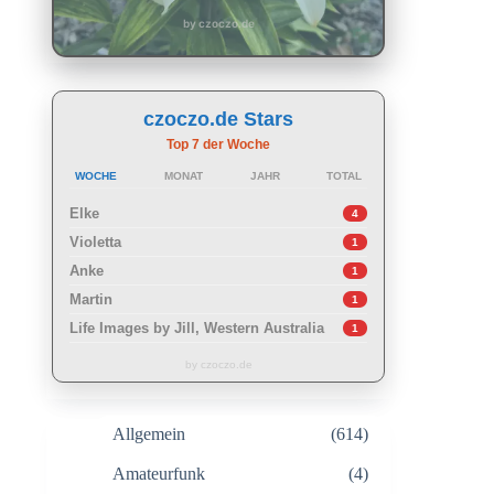
by czoczo.de
czoczo.de Stars
Top 7 der Woche
WOCHE
MONAT
JAHR
TOTAL
Elke
4
Violetta
1
Anke
1
Martin
1
Life Images by Jill, Western Australia
1
by czoczo.de
Allgemein
(614)
Amateurfunk
(4)