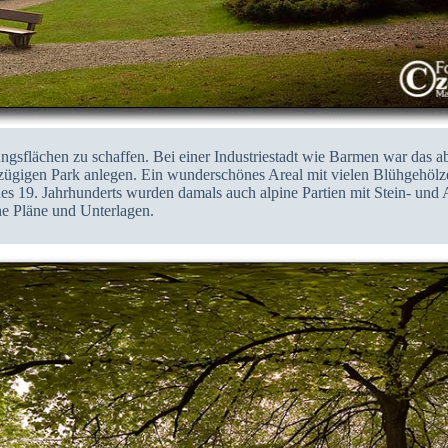
ungsflächen zu schaffen. Bei einer Industriestadt wie Barmen war das 
zügigen Park anlegen. Ein wunderschönes Areal mit vielen Blühgehölze
19. Jahrhunderts wurden damals auch alpine Partien mit Stein- und Al
ne Pläne und Unterlagen.