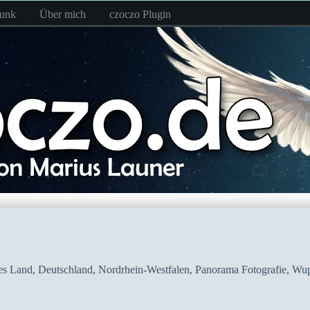
funk
Über mich
czoczo Plugin
es Land
,
Deutschland
,
Nordrhein-Westfalen
,
Panorama Fotografie
,
Wup