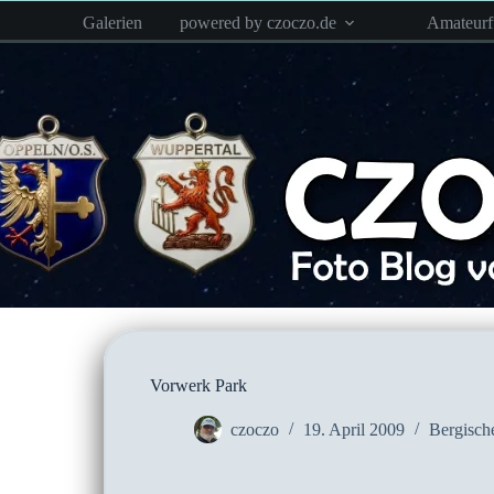
Zum
Galerien
powered by czoczo.de
Amateur
Inhalt
springen
Vorwerk Park
czoczo
19. April 2009
Bergisch