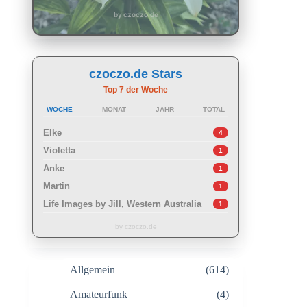
by czoczo.de
czoczo.de Stars
Top 7 der Woche
WOCHE
MONAT
JAHR
TOTAL
Elke
4
Violetta
1
Anke
1
Martin
1
Life Images by Jill, Western Australia
1
by czoczo.de
Allgemein
(614)
Amateurfunk
(4)