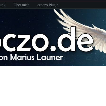
funk
Über mich
czoczo Plugin