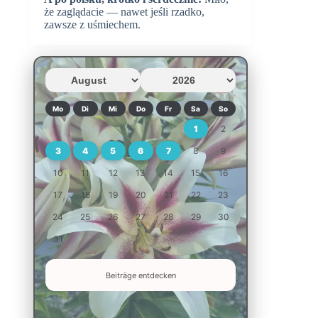
że zaglądacie — nawet jeśli rzadko,
zawsze z uśmiechem.
Mo
Di
Mi
Do
Fr
Sa
So
1
2
3
4
5
6
7
8
9
10
11
12
13
14
15
16
17
18
19
20
21
22
23
24
25
26
27
28
29
30
31
Beiträge entdecken