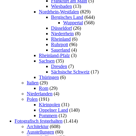
Frankfurt am Main
(5)
Wiesbaden
(13)
Nordrhein-Westfalen
(829)
Bergisches Land
(644)
Wuppertal
(568)
Düsseldorf
(26)
Niederrhein
(8)
Rheinland
(6)
Ruhrpott
(96)
Sauerland
(4)
Rheinland-Pfalz
(3)
Sachsen
(35)
Dresden
(7)
Sächsische Schweiz
(17)
Thüringen
(6)
Italien
(29)
Rom
(29)
Niederlanden
(4)
Polen
(191)
Kleinpolen
(31)
Oppelner Land
(140)
Pommern
(12)
Fotografisch festgehalten
(1.414)
Architektur
(608)
Ausstellungen
(60)