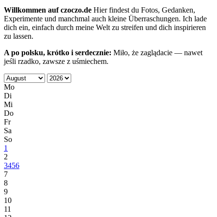
Willkommen auf czoczo.de
Hier findest du Fotos, Gedanken,
Experimente und manchmal auch kleine Überraschungen. Ich lade
dich ein, einfach durch meine Welt zu streifen und dich inspirieren
zu lassen.
A po polsku, krótko i serdecznie:
Miło, że zaglądacie — nawet
jeśli rzadko, zawsze z uśmiechem.
Mo
Di
Mi
Do
Fr
Sa
So
1
2
3
4
5
6
7
8
9
10
11