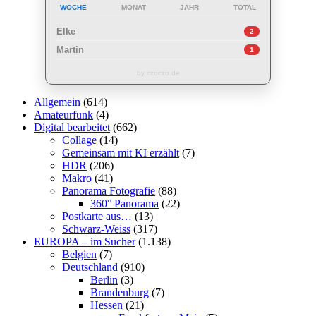
WOCHE
MONAT
JAHR
TOTAL
Elke
2
Martin
1
by czoczo.de
Allgemein
(614)
Amateurfunk
(4)
Digital bearbeitet
(662)
Collage
(14)
Gemeinsam mit KI erzählt
(7)
HDR
(206)
Makro
(41)
Panorama Fotografie
(88)
360° Panorama
(22)
Postkarte aus…
(13)
Schwarz-Weiss
(317)
EUROPA – im Sucher
(1.138)
Belgien
(7)
Deutschland
(910)
Berlin
(3)
Brandenburg
(7)
Hessen
(21)