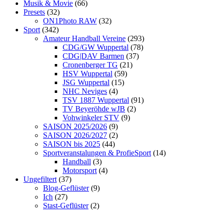
Musik & Movie
(66)
Presets
(32)
ON1Photo RAW
(32)
Sport
(342)
Amateur Handball Vereine
(293)
CDG/GW Wuppertal
(78)
CDG|DAV Barmen
(37)
Cronenberger TG
(21)
HSV Wuppertal
(59)
JSG Wuppertal
(15)
NHC Neviges
(4)
TSV 1887 Wuppertal
(91)
TV Beyeröhde wJB
(2)
Vohwinkeler STV
(9)
SAISON 2025/2026
(9)
SAISON 2026/2027
(2)
SAISON bis 2025
(44)
Sportveranstalungen & ProfieSport
(14)
Handball
(3)
Motorsport
(4)
Ungefiltert
(37)
Blog-Geflüster
(9)
Ich
(27)
Stast-Geflüster
(2)