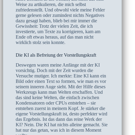
Weise zu artikulieren, die mich selbst
zufriedenstellt. Und obwohl viele meine Fehler
gerne gelesen oder zumindest nichts Negatives
dazu gesagt haben, blieb bei mir immer die
Gewissheit: Trotz der vielen Zeit, die ich
investierte, um Texte zu korrigieren, kam am
Ende oft etwas heraus, auf das man nicht
wirklich stolz sein konnte.
Die KI als Befreiung der Vorstellungskraft
Deswegen waren meine Anfänge mit der KI
vorsichtig. Doch mit der Zeit wurden die
Versuche mutiger. Ich merkte: Eine KI kann ein
Bild oder einen Text so formen, wie man es vor
seinem inneren Auge sieht. Mit der Hilfe dieses
Werkzeugs kann man Welten erschaffen. Und
das sind keine Welten, die einfach zwischen
Kondensatoren oder CPUs entstehen – sie
entstehen zuerst in meinem Kopf. Je stärker die
eigene Vorstellungskraft ist, desto perfekter wird
das Ergebnis. Ist das dann das reine Werk der
KI? Nein. Die KI hat nichts alleine gemacht. Sie
hat nur das getan, was ich in diesem Moment