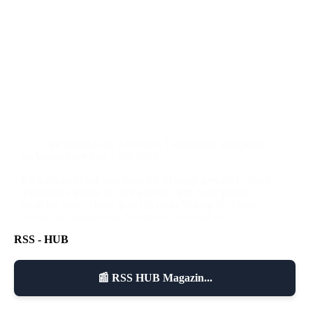
Im Wandel der Zeit 2023
,
Landschaft
,
Wuppertal
Im Wandel der Zeit – Juli 2023
Ich weis nicht auf was habe ich so lange gewartet . Noch
schlechtere Wetter im Juli wird es nicht mehr geben…
Spaß bei Seite. Heute hole ich mein Beitrag für Elkes
Projekt Im Wandel der Zeit Wie es aussieht es…
czoczo
25. Juli 2023
6 Kommentare
RSS - HUB
📰 RSS HUB Magazin...