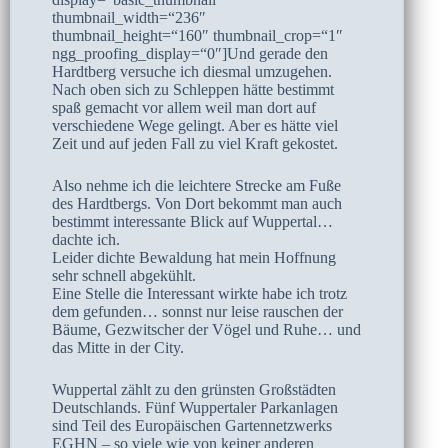
thumbnail_width=“236″
thumbnail_height=“160″ thumbnail_crop=“1″
ngg_proofing_display=“0″]Und gerade den
Hardtberg versuche ich diesmal umzugehen.
Nach oben sich zu Schleppen hätte bestimmt
spaß gemacht vor allem weil man dort auf
verschiedene Wege gelingt. Aber es hätte viel
Zeit und auf jeden Fall zu viel Kraft gekostet.
Also nehme ich die leichtere Strecke am Fuße
des Hardtbergs. Von Dort bekommt man auch
bestimmt interessante Blick auf Wuppertal…
dachte ich.
Leider dichte Bewaldung hat mein Hoffnung
sehr schnell abgekühlt.
Eine Stelle die Interessant wirkte habe ich trotz
dem gefunden… sonnst nur leise rauschen der
Bäume, Gezwitscher der Vögel und Ruhe… und
das Mitte in der City.
Wuppertal zählt zu den grünsten Großstädten
Deutschlands. Fünf Wuppertaler Parkanlagen
sind Teil des Europäischen Gartennetzwerks
EGHN – so viele wie von keiner anderen