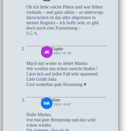
Oh ich liebe solche Plätze und war früher
vielmals – und ganz allein – so unterwegs
(inzwischen ist das alles abgerissen in
meiner Region) – ich hoffe sehr, es gibt
doch noch eine Fortsetzung –
LG A.
Jutta Kupke
23. MAI 2024 / 07:39
Mach nur weiter so lieber Marius
Wir werden uns schon zurecht finden !
Liest sich auf jeden Fall sehr spannend.
Lieb Grüßt Jutta
Und weiterhin gute Besserung ♥
Hannelore
22. MAI 2024 / 10:47
Hallo Marius,
erst mal gute Besserung und das wird
schon wieder.
Ich vermute, dass du in