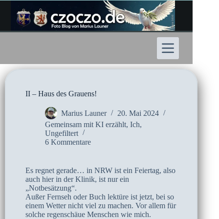
Zum
Inhalt
springen
II – Haus des Grauens!
Marius Launer
20. Mai 2024
Gemeinsam mit KI erzählt
,
Ich
,
Ungefiltert
6 Kommentare
Es regnet gerade… in NRW ist ein Feiertag, also
auch hier in der Klinik, ist nur ein
„Notbesätzung“.
Außer Fernseh oder Buch lektüre ist jetzt, bei so
einem Wetter nicht viel zu machen. Vor allem für
solche regenschäue Menschen wie mich.