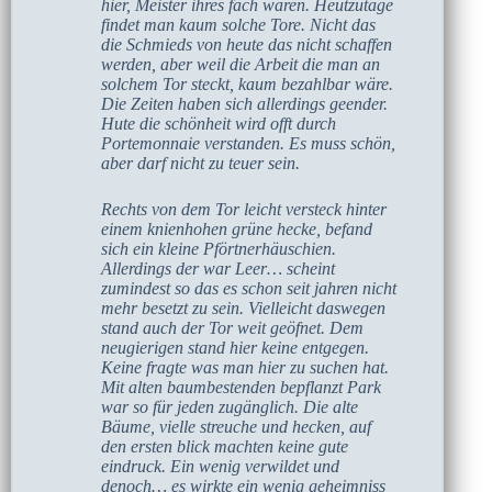
hier, Meister ihres fach waren. Heutzutage
findet man kaum solche Tore. Nicht das
die Schmieds von heute das nicht schaffen
werden, aber weil die Arbeit die man an
solchem Tor steckt, kaum bezahlbar wäre.
Die Zeiten haben sich allerdings geender.
Hute die schönheit wird offt durch
Portemonnaie verstanden. Es muss schön,
aber darf nicht zu teuer sein.
Rechts von dem Tor leicht versteck hinter
einem knienhohen grüne hecke, befand
sich ein kleine Pförtnerhäuschien.
Allerdings der war Leer… scheint
zumindest so das es schon seit jahren nicht
mehr besetzt zu sein. Vielleicht daswegen
stand auch der Tor weit geöfnet. Dem
neugierigen stand hier keine entgegen.
Keine fragte was man hier zu suchen hat.
Mit alten baumbestenden bepflanzt Park
war so für jeden zugänglich. Die alte
Bäume, vielle streuche und hecken, auf
den ersten blick machten keine gute
eindruck. Ein wenig verwildet und
denoch… es wirkte ein wenig geheimniss