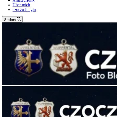
Amateurfunk
Über mich
czoczo Plugin
Suchen