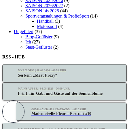
SAISON 2025/2026
(9)
SAISON 2026/2027
(2)
SAISON bis 2025
(44)
Sportveranstalungen & ProfieSport
(14)
Handball
(3)
Motorsport
(4)
Ungefiltert
(37)
Blog-Geflüster
(9)
Ich
(27)
Stast-Geflüster
(2)
RSS - HUB
MKLN.ORG | 08.08.2026 - 09:51 UHR
Sei kein „Meat Proxy“
MAINZAUBER | 08.08.2026 - 06:00 UHR
F & F für Gabi und Gäste auf der Sonnenblume
JOCHEN PETRY | 07.08.2026 - 19:47 UHR
Mademoiselle Fleur – Portrait #10
FOTOFEED VON HERKU-FOTOGRAFIE | 06.08.2026 - 05:46 UHR