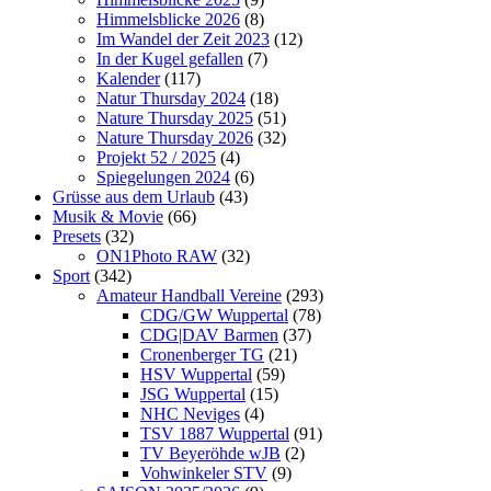
Himmelsblicke 2026
(8)
Im Wandel der Zeit 2023
(12)
In der Kugel gefallen
(7)
Kalender
(117)
Natur Thursday 2024
(18)
Nature Thursday 2025
(51)
Nature Thursday 2026
(32)
Projekt 52 / 2025
(4)
Spiegelungen 2024
(6)
Grüsse aus dem Urlaub
(43)
Musik & Movie
(66)
Presets
(32)
ON1Photo RAW
(32)
Sport
(342)
Amateur Handball Vereine
(293)
CDG/GW Wuppertal
(78)
CDG|DAV Barmen
(37)
Cronenberger TG
(21)
HSV Wuppertal
(59)
JSG Wuppertal
(15)
NHC Neviges
(4)
TSV 1887 Wuppertal
(91)
TV Beyeröhde wJB
(2)
Vohwinkeler STV
(9)