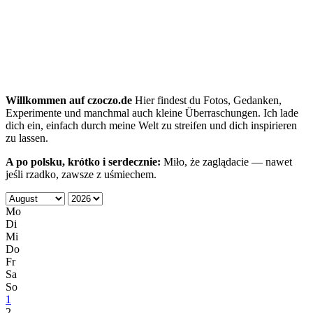
Willkommen auf czoczo.de
Hier findest du Fotos, Gedanken,
Experimente und manchmal auch kleine Überraschungen. Ich lade
dich ein, einfach durch meine Welt zu streifen und dich inspirieren
zu lassen.
A po polsku, krótko i serdecznie:
Miło, że zaglądacie — nawet
jeśli rzadko, zawsze z uśmiechem.
Mo
Di
Mi
Do
Fr
Sa
So
1
2