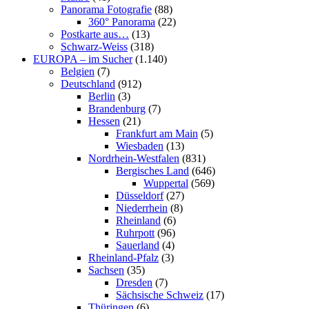
Panorama Fotografie
(88)
360° Panorama
(22)
Postkarte aus…
(13)
Schwarz-Weiss
(318)
EUROPA – im Sucher
(1.140)
Belgien
(7)
Deutschland
(912)
Berlin
(3)
Brandenburg
(7)
Hessen
(21)
Frankfurt am Main
(5)
Wiesbaden
(13)
Nordrhein-Westfalen
(831)
Bergisches Land
(646)
Wuppertal
(569)
Düsseldorf
(27)
Niederrhein
(8)
Rheinland
(6)
Ruhrpott
(96)
Sauerland
(4)
Rheinland-Pfalz
(3)
Sachsen
(35)
Dresden
(7)
Sächsische Schweiz
(17)
Thüringen
(6)