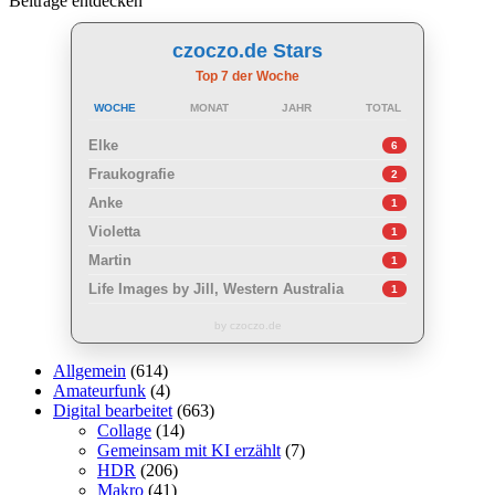
Beiträge entdecken
czoczo.de Stars
Top 7 der Woche
WOCHE
MONAT
JAHR
TOTAL
Elke
6
Fraukografie
2
Anke
1
Violetta
1
Martin
1
Life Images by Jill, Western Australia
1
by czoczo.de
Allgemein
(614)
Amateurfunk
(4)
Digital bearbeitet
(663)
Collage
(14)
Gemeinsam mit KI erzählt
(7)
HDR
(206)
Makro
(41)