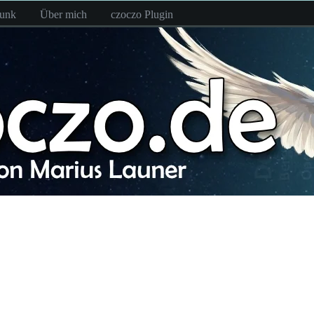
funk
Über mich
czoczo Plugin