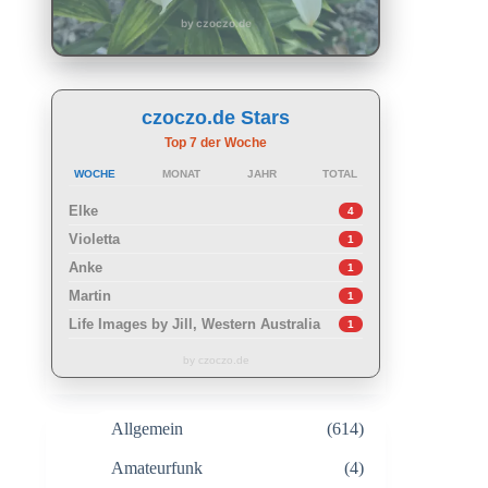
by czoczo.de
czoczo.de Stars
Top 7 der Woche
WOCHE
MONAT
JAHR
TOTAL
Elke
4
Violetta
1
Anke
1
Martin
1
Life Images by Jill, Western Australia
1
by czoczo.de
Allgemein
(614)
Amateurfunk
(4)