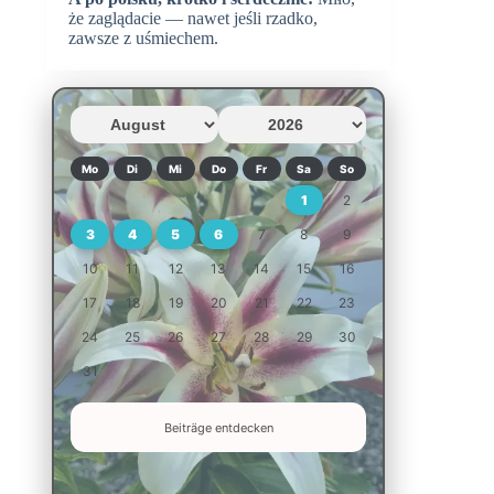
że zaglądacie — nawet jeśli rzadko,
zawsze z uśmiechem.
Mo
Di
Mi
Do
Fr
Sa
So
1
2
3
4
5
6
7
8
9
10
11
12
13
14
15
16
17
18
19
20
21
22
23
24
25
26
27
28
29
30
31
Beiträge entdecken