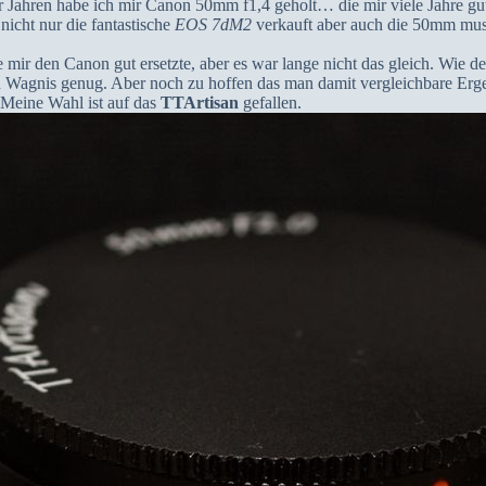
r Jahren habe ich mir Canon 50mm f1,4 geholt… die mir viele Jahre gut
icht nur die fantastische
EOS 7dM2
verkauft aber auch die 50mm mus
 mir den Canon gut ersetzte, aber es war lange nicht das gleich. Wie de
 Wagnis genug. Aber noch zu hoffen das man damit vergleichbare Ergebni
Meine Wahl ist auf das
TTArtisan
gefallen.