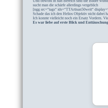
Und obwohl in nah Bereich sind die Bilder wund
sucht man die schärfe allerdings vergeblich
[ngg src=“tags“ ids=“TTArtisan50weit“ display
Schade das ich den Helios Objektiv nicht dabei 
Ich konnte vielleicht noch ein Ersatz Vordern. Vi
Es war liebe auf erste Blick und Enttäuschun