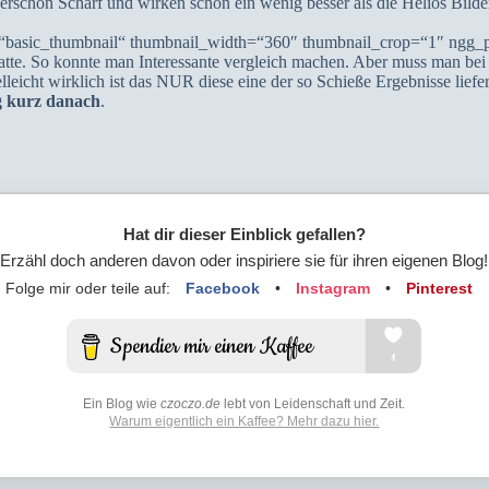
erschön Scharf und wirken schon ein wenig besser als die Helios Bild
=“basic_thumbnail“ thumbnail_width=“360″ thumbnail_crop=“1″ ngg_p
hatte. So konnte man Interessante vergleich machen. Aber muss man bei
elleicht wirklich ist das NUR diese eine der so Schieße Ergebnisse lief
g kurz danach
.
Hat dir dieser Einblick gefallen?
Erzähl doch anderen davon oder inspiriere sie für ihren eigenen Blog!
Folge mir oder teile auf:
Facebook
•
Instagram
•
Pinterest
Ein Blog wie
czoczo.de
lebt von Leidenschaft und Zeit.
Warum eigentlich ein Kaffee? Mehr dazu hier.