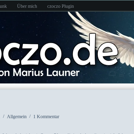
funk
Über mich
czoczo Plugin
2
Allgemein
1 Kommentar