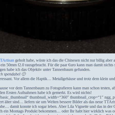
TArtisan
geholt habe, wüste ich das die Chinesen nicht nur billig aber
ein 50mm f2.0 rausgebracht. Für die paar €uro kann man damit nichts 
agen habe ich das Objektiv unter Tannenbaum gefunden.
ich spendabel 🙂
eressant. Vor allem die Haptik… Metallgehäuse und trotz dem klein und
 hause vor dem Tannenbaum zu Fotografieren kann man schon testen, abe
den Ersten Aufnahmen habe ich gemerkt. Es wird nichts!
“basic_thumbnail“ thumbnail_width=“360″ thumbnail_crop=“1″ ngg_p
t älter sind… liefern sie um Welten bessere Bilder als das neue TTAri
 habe… damit konnte ich sogar leben. Aber Lila Vignette und das in der 
h ein Montags Produkt bekommen… oder Ihr habt hier wirklich was ord