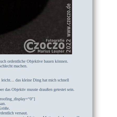
 auch ordentliche Objektive bauen können.
schlecht machen.
 leicht… das kleine Ding hat mich schnell
r das Objektiv musste draußen getestet sein.
roofing_display=“0″]
san.
Größe.
entlich versaut.