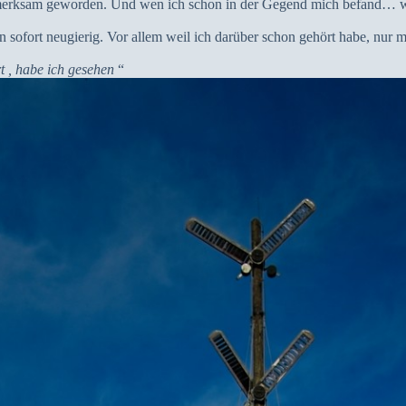
fmerksam geworden. Und wen ich schon in der Gegend mich befand… wol
ofort neugierig. Vor allem weil ich darüber schon gehört habe, nur mei
t , habe ich gesehen
“