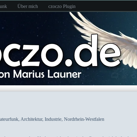
funk
Über mich
czoczo Plugin
teurfunk
,
Architektur
,
Industrie
,
Nordrhein-Westfalen