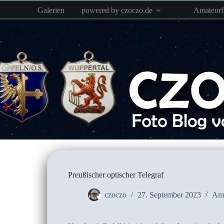
Zum
Galerien
powered by czoczo.de
Amateur
Inhalt
springen
Preußischer optischer Telegraf
czoczo
27. September 2023
Ama