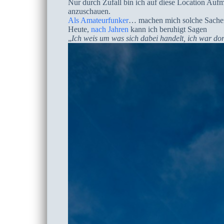
Nur durch Zufall bin ich auf diese Location Au
anzuschauen.
Als Amateurfunker
… machen mich solche Sachen s
Heute,
nach Jahren
kann ich beruhigt Sagen
„
Ich weis um was sich dabei handelt, ich war dor