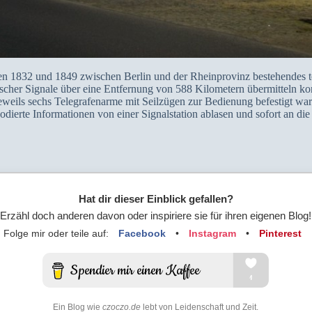
hen 1832 und 1849 zwischen Berlin und der Rheinprovinz bestehendes 
tischer Signale über eine Entfernung von 588 Kilometern übermitteln kon
jeweils sechs Telegrafenarme mit Seilzügen zur Bedienung befestigt wa
 codierte Informationen von einer Signalstation ablasen und sofort an di
Hat dir dieser Einblick gefallen?
Erzähl doch anderen davon oder inspiriere sie für ihren eigenen Blog!
Folge mir oder teile auf:
Facebook
•
Instagram
•
Pinterest
Ein Blog wie
czoczo.de
lebt von Leidenschaft und Zeit.