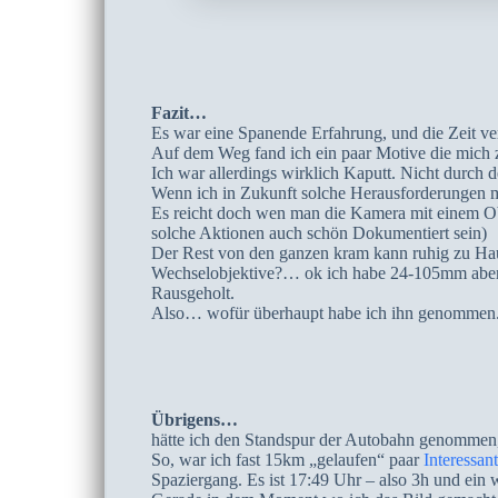
Fazit…
Es war eine Spanende Erfahrung, und die Zeit ver
Auf dem Weg fand ich ein paar Motive die mich zu
Ich war allerdings wirklich Kaputt. Nicht durch 
Wenn ich in Zukunft solche Herausforderungen 
Es reicht doch wen man die Kamera mit einem Ob
solche Aktionen auch schön Dokumentiert sein)
Der Rest von den ganzen kram kann ruhig zu Hau
Wechselobjektive?… ok ich habe 24-105mm aber e
Rausgeholt.
Also… wofür überhaupt habe ich ihn genommen
Übrigens…
hätte ich den Standspur der Autobahn genommen,
So, war ich fast 15km „gelaufen“ paar
Interessan
Spaziergang. Es ist 17:49 Uhr – also 3h und ein 