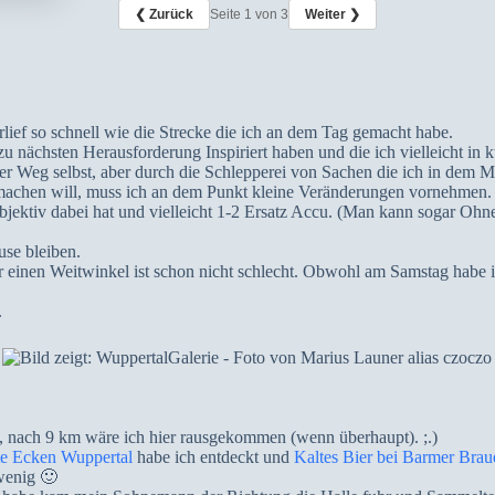
❮ Zurück
Seite
1
von 3
Weiter ❯
lief so schnell wie die Strecke die ich an dem Tag gemacht habe.
 nächsten Herausforderung Inspiriert haben und die ich vielleicht in 
der Weg selbst, aber durch die Schlepperei von Sachen die ich in dem 
machen will, muss ich an dem Punkt kleine Veränderungen vornehmen.
jektiv dabei hat und vielleicht 1-2 Ersatz Accu. (Man kann sogar O
se bleiben.
inen Weitwinkel ist schon nicht schlecht. Obwohl am Samstag habe i
.
 nach 9 km wäre ich hier rausgekommen (wenn überhaupt). ;.)
te Ecken Wuppertal
habe ich entdeckt und
Kaltes Bier bei Barmer Brau
wenig 🙂