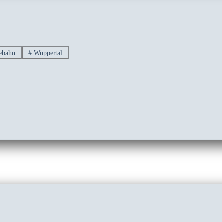
ebahn
#
Wuppertal