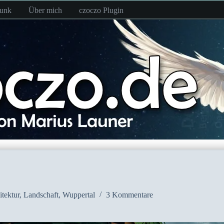
funk
Über mich
czoczo Plugin
tektur
,
Landschaft
,
Wuppertal
3 Kommentare