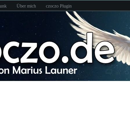
funk
Über mich
czoczo Plugin