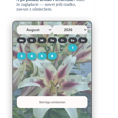
że zaglądacie — nawet jeśli rzadko,
zawsze z uśmiechem.
Mo
Di
Mi
Do
Fr
Sa
So
1
2
3
4
5
6
7
8
9
10
11
12
13
14
15
16
17
18
19
20
21
22
23
24
25
26
27
28
29
30
31
Beiträge entdecken