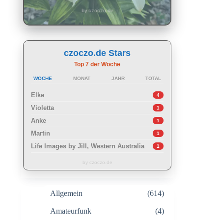
by czoczo.de
czoczo.de Stars
Top 7 der Woche
WOCHE
MONAT
JAHR
TOTAL
Elke
4
Violetta
1
Anke
1
Martin
1
Life Images by Jill, Western Australia
1
by czoczo.de
Allgemein
(614)
Amateurfunk
(4)