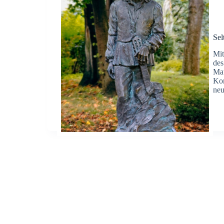
Sel
Mit
des
Mat
Kon
neu