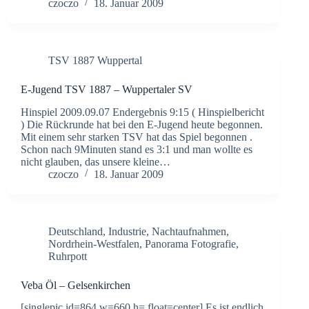
czoczo
18. Januar 2009
TSV 1887 Wuppertal
E-Jugend TSV 1887 – Wuppertaler SV
Hinspiel 2009.09.07 Endergebnis 9:15 ( Hinspielbericht
) Die Rückrunde hat bei den E-Jugend heute begonnen.
Mit einem sehr starken TSV hat das Spiel begonnen .
Schon nach 9Minuten stand es 3:1 und man wollte es
nicht glauben, das unsere kleine…
czoczo
18. Januar 2009
Deutschland
,
Industrie
,
Nachtaufnahmen
,
Nordrhein-Westfalen
,
Panorama Fotografie
,
Ruhrpott
Veba Öl – Gelsenkirchen
[singlepic id=864 w=660 h= float=center] Es ist endlich