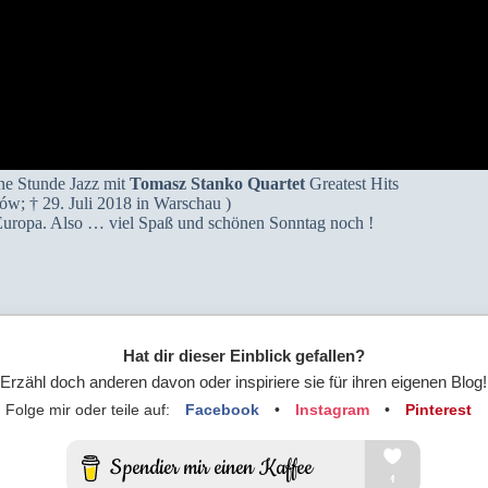
ne Stunde Jazz mit
Tomasz Stanko Quartet
Greatest Hits
w; † 29. Juli 2018 in Warschau )
Europa. Also … viel Spaß und schönen Sonntag noch !
Hat dir dieser Einblick gefallen?
Erzähl doch anderen davon oder inspiriere sie für ihren eigenen Blog!
Folge mir oder teile auf:
Facebook
•
Instagram
•
Pinterest