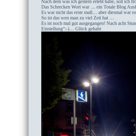
Nach dem was ich gestern erlebt habe, soll ich fr
Das Schrecken Wort war … ein Totale Blog Ausf
Es war nicht das erste mall… aber diesmal war e
So ist das wen man zu viel Zeit hat …
Es ist noch mal gut ausgegangen! Nach acht Stu
Einstellung“:-)… Glück gehabt