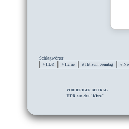
Schlagwörter
#
HDR
#
Herne
#
Hit zum Sonntag
#
Nac
VORHERIGER
BEITRAG
HDR aus der "Kiste"