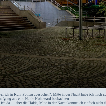
war ich in Ruhr Pott zu „besuchen“. Mitte in der Nacht habe ich mich
naufgang aus eine Halde Hoheward beobachten
 ich da … aber die Halde, Mitte in der Nacht konnte ich einfach nicht f