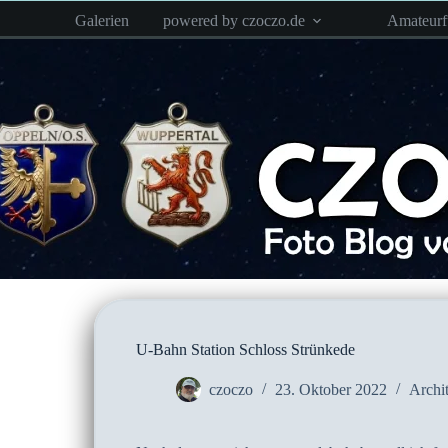
Zum
Galerien
powered by czoczo.de
Amateur
Inhalt
springen
U-Bahn Station Schloss Strünkede
czoczo
23. Oktober 2022
Archit