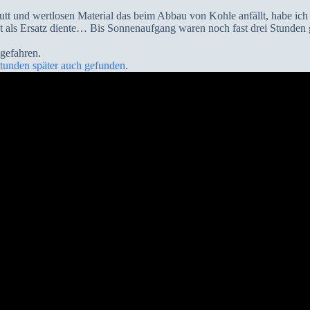
utt und wertlosen Material das beim Abbau von Kohle anfällt, habe ich
t als Ersatz diente… Bis Sonnenaufgang waren noch fast drei Stunden g
gefahren.
tunden später auch gefunden
.