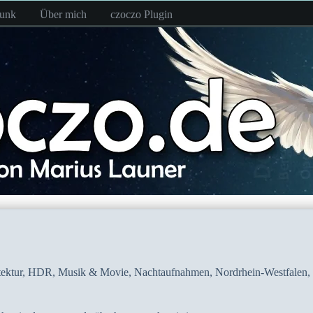
funk
Über mich
czoczo Plugin
ektur
,
HDR
,
Musik & Movie
,
Nachtaufnahmen
,
Nordrhein-Westfalen
,