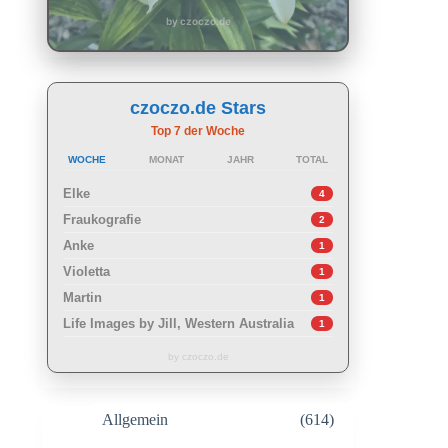
by czoczo.de
czoczo.de Stars
Top 7 der Woche
WOCHE
MONAT
JAHR
TOTAL
Elke
4
Fraukografie
2
Anke
1
Violetta
1
Martin
1
Life Images by Jill, Western Australia
1
by czoczo.de
Allgemein
(614)