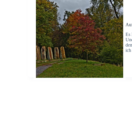
Auf
Es 
Und
dem
ich