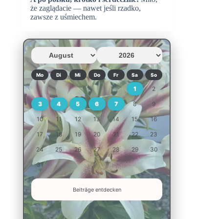
że zaglądacie — nawet jeśli rzadko,
zawsze z uśmiechem.
Mo
Di
Mi
Do
Fr
Sa
So
1
2
3
4
5
6
7
8
9
10
11
12
13
14
15
16
17
18
19
20
21
22
23
24
25
26
27
28
29
30
31
Beiträge entdecken