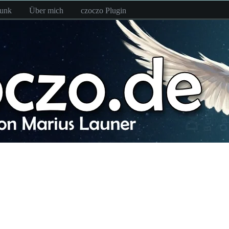
funk
Über mich
czoczo Plugin