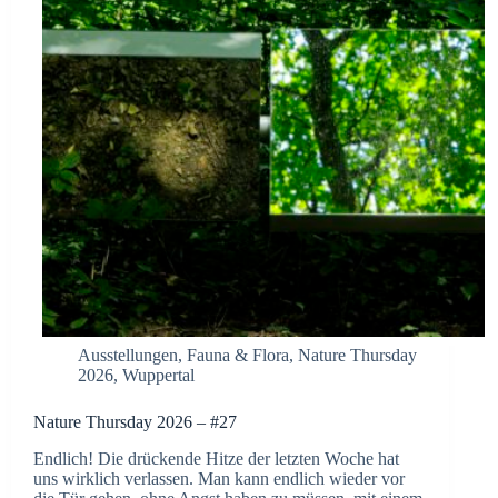
Ausstellungen
,
Fauna & Flora
,
Nature Thursday
2026
,
Wuppertal
Nature Thursday 2026 – #27
Endlich! Die drückende Hitze der letzten Woche hat
uns wirklich verlassen. Man kann endlich wieder vor