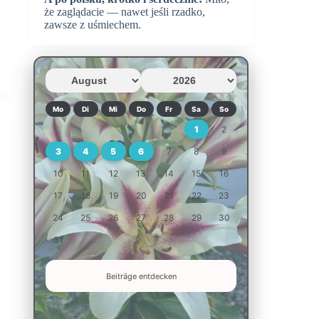
że zaglądacie — nawet jeśli rzadko,
zawsze z uśmiechem.
Mo
Di
Mi
Do
Fr
Sa
So
1
2
3
4
5
6
7
8
9
10
11
12
13
14
15
16
17
18
19
20
21
22
23
24
25
26
27
28
29
30
31
Beiträge entdecken