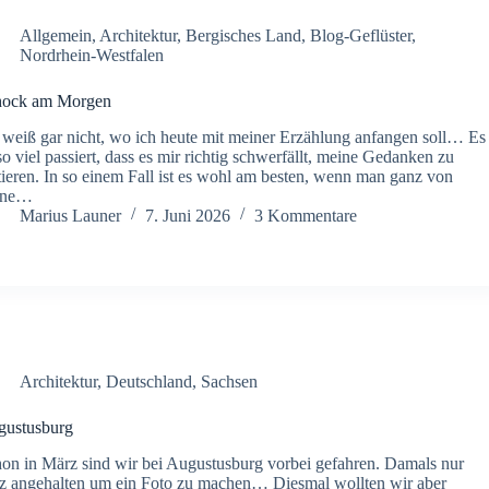
Allgemein
,
Architektur
,
Bergisches Land
,
Blog-Geflüster
,
Nordrhein-Westfalen
hock am Morgen
 weiß gar nicht, wo ich heute mit meiner Erzählung anfangen soll… Es
 so viel passiert, dass es mir richtig schwerfällt, meine Gedanken zu
tieren. In so einem Fall ist es wohl am besten, wenn man ganz von
rne…
Marius Launer
7. Juni 2026
3 Kommentare
Architektur
,
Deutschland
,
Sachsen
gustusburg
on in März sind wir bei Augustusburg vorbei gefahren. Damals nur
z angehalten um ein Foto zu machen… Diesmal wollten wir aber