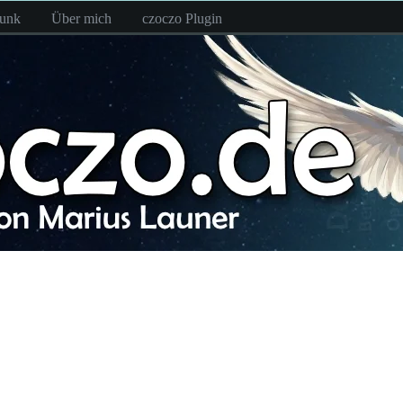
funk
Über mich
czoczo Plugin