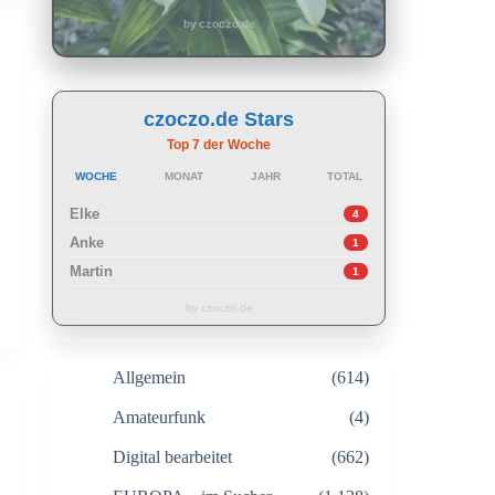
by czoczo.de
czoczo.de Stars
Top 7 der Woche
WOCHE
MONAT
JAHR
TOTAL
Elke
4
Anke
1
Martin
1
by czoczo.de
Allgemein
(614)
Amateurfunk
(4)
Digital bearbeitet
(662)