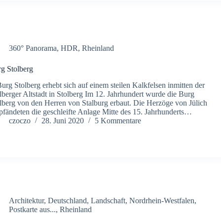
360° Panorama
,
HDR
,
Rheinland
g Stolberg
Burg Stolberg erhebt sich auf einem steilen Kalkfelsen inmitten der
lberger Altstadt in Stolberg Im 12. Jahrhundert wurde die Burg
lberg von den Herren von Stalburg erbaut. Die Herzöge von Jülich
pfändeten die geschleifte Anlage Mitte des 15. Jahrhunderts…
czoczo
28. Juni 2020
5 Kommentare
Architektur
,
Deutschland
,
Landschaft
,
Nordrhein-Westfalen
,
Postkarte aus...
,
Rheinland