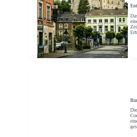
Ent
Das
ein
Zei
Erb
Bu
Die
Coe
ein
ges