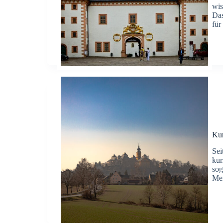
wis
Das
für
Ku
Sei
kur
sog
Men