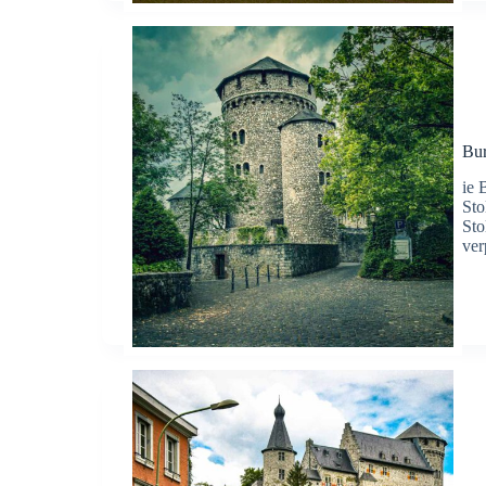
Bur
ie 
Sto
Sto
ver