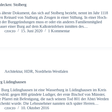
decken: Stolberg
 älteste Dokument, das sich auf Stolberg bezieht, nennt im Jahr 1118
en Reinard von Stalburg als Zeugen in einer Stiftung. In einer Hoch-
t der Burggründungen muss er oder ein anderes Familienmitglied
auer einer Burg auf dem Kalksteinfelsen inmitten des…
czoczo
15. Juni 2020
1 Kommentar
Architektur
,
HDR
,
Nordrhein-Westfalen
rg Lüdinghausen
 Burg Lüdinghausen ist eine Wasserburg in Lüdinghausen im Kreis
sfeld. gegen 800 gründete Ludiger, der erste Bischof von Münster,
e Pfarrei mit Befestigung, die nach seinem Tod 801 der Abtei Werden
chenkt wurde. Die Lehnsnehmer nannten sich später Herren…
czoczo
10. Oktober 2016