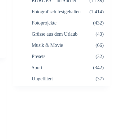
EUROPA – im Sucher
(1.138)
Fotografisch festgehalten
(1.414)
Fotoprojekte
(432)
Grüsse aus dem Urlaub
(43)
Musik & Movie
(66)
Presets
(32)
Sport
(342)
Ungefiltert
(37)