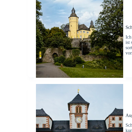
Sc
Ich
ist
sor
vo
Au
Sch
kur