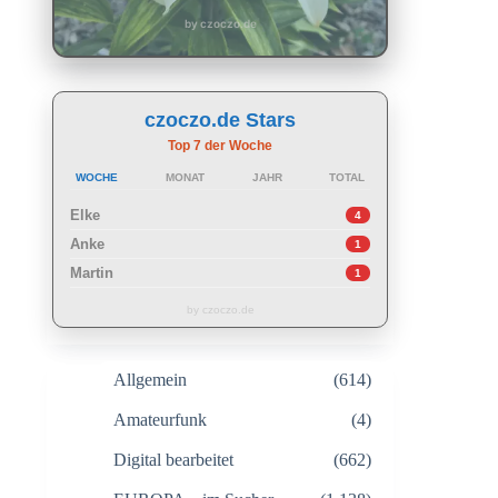
by czoczo.de
czoczo.de Stars
Top 7 der Woche
WOCHE
MONAT
JAHR
TOTAL
Elke
4
Anke
1
Martin
1
by czoczo.de
Allgemein
(614)
Amateurfunk
(4)
Digital bearbeitet
(662)