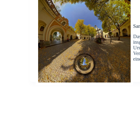
San
Das
ins
Urs
Ver
ei