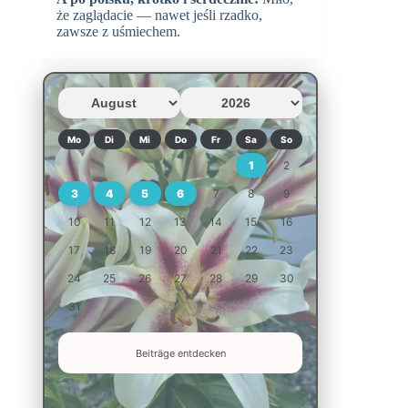
że zaglądacie — nawet jeśli rzadko,
zawsze z uśmiechem.
Mo
Di
Mi
Do
Fr
Sa
So
1
2
3
4
5
6
7
8
9
10
11
12
13
14
15
16
17
18
19
20
21
22
23
24
25
26
27
28
29
30
31
Beiträge entdecken