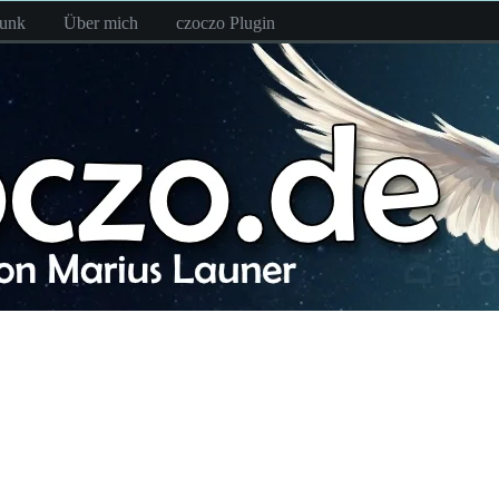
funk
Über mich
czoczo Plugin