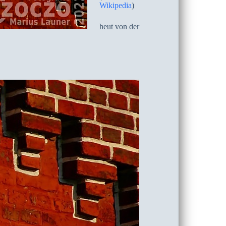
Wikipedia
)
heut von der