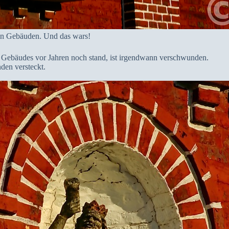
tein Gebäuden. Und das wars!
 Gebäudes vor Jahren noch stand, ist irgendwann verschwunden.
den versteckt.