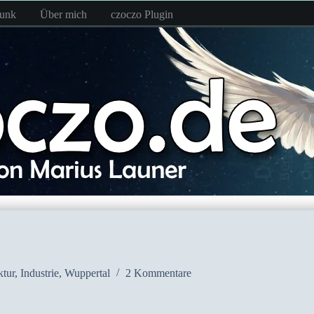
funk
Über mich
czoczo Plugin
ktur
,
Industrie
,
Wuppertal
2 Kommentare