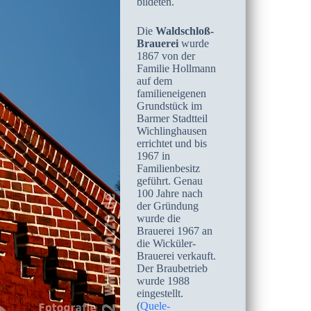
bildeten.
Die
Waldschloß-
Brauerei
wurde
1867 von der
Familie Hollmann
auf dem
familieneigenen
Grundstück im
Barmer Stadtteil
Wichlinghausen
errichtet und bis
1967 in
Familienbesitz
geführt. Genau
100 Jahre nach
der Gründung
wurde die
Brauerei 1967 an
die Wicküler-
Brauerei verkauft.
Der Braubetrieb
wurde 1988
eingestellt.
(
Quele-