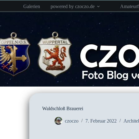
Zum
Galerien
powered by czoczo.de
Amateur
Inhalt
springen
Waldschloß Brauerei
czoczo
7. Februar 2022
Archite