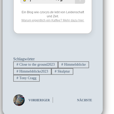
Ein Blog wie
czoczo.de
lebt von Leidenschaft
und Zeit.
Warum eigentlich ein Kaffee? Mehr dazu hier.
Schlagwörter
#
Close to the ground2023
#
Himmelsblicke
#
Himmelsblicke2023
#
Skulptur
#
Tony Cragg
VORHERIGER
NÄCHSTE