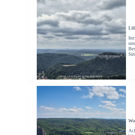
Lil
Inz
uns
Bes
Sin
Woc
Ach