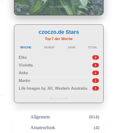
by czoczo.de
czoczo.de Stars
Top 7 der Woche
WOCHE
MONAT
JAHR
TOTAL
Elke
4
Violetta
1
Anke
1
Martin
1
Life Images by Jill, Western Australia
1
by czoczo.de
Allgemein
(614)
Amateurfunk
(4)