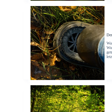
Der
Was
Wup
get
let