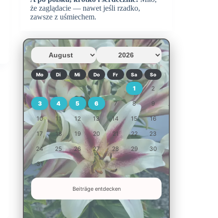
że zaglądacie — nawet jeśli rzadko,
zawsze z uśmiechem.
Mo
Di
Mi
Do
Fr
Sa
So
1
2
3
4
5
6
7
8
9
10
11
12
13
14
15
16
17
18
19
20
21
22
23
24
25
26
27
28
29
30
31
Beiträge entdecken