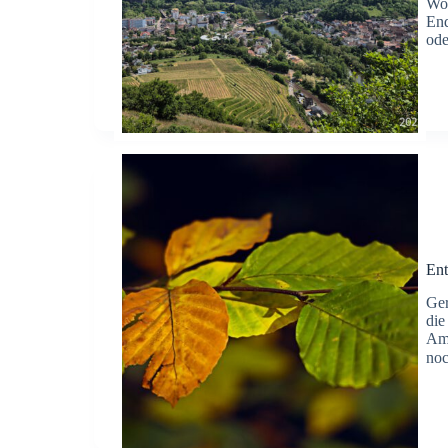
Woc
End
ode
Ent
Ger
die
Amp
noc