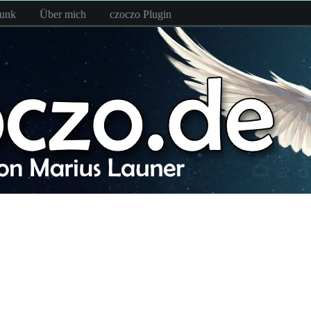
funk
Über mich
czoczo Plugin