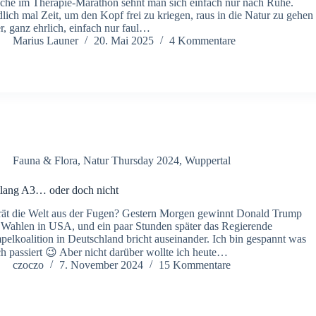
he im Therapie-Marathon sehnt man sich einfach nur nach Ruhe.
lich mal Zeit, um den Kopf frei zu kriegen, raus in die Natur zu gehen
r, ganz ehrlich, einfach nur faul…
Marius Launer
20. Mai 2025
4 Kommentare
Fauna & Flora
,
Natur Thursday 2024
,
Wuppertal
lang A3… oder doch nicht
ät die Welt aus der Fugen? Gestern Morgen gewinnt Donald Trump
 Wahlen in USA, und ein paar Stunden später das Regierende
elkoalition in Deutschland bricht auseinander. Ich bin gespannt was
h passiert 😉 Aber nicht darüber wollte ich heute…
czoczo
7. November 2024
15 Kommentare