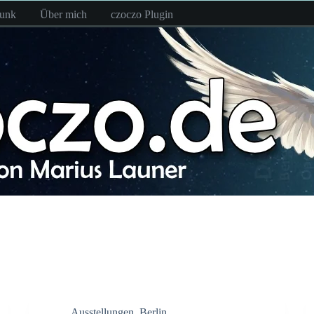
funk
Über mich
czoczo Plugin
Ausstellungen
,
Berlin