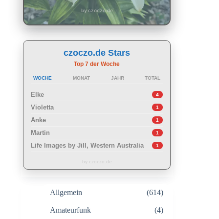
by czoczo.de
czoczo.de Stars
Top 7 der Woche
WOCHE
MONAT
JAHR
TOTAL
Elke
4
Violetta
1
Anke
1
Martin
1
Life Images by Jill, Western Australia
1
by czoczo.de
Allgemein
(614)
Amateurfunk
(4)