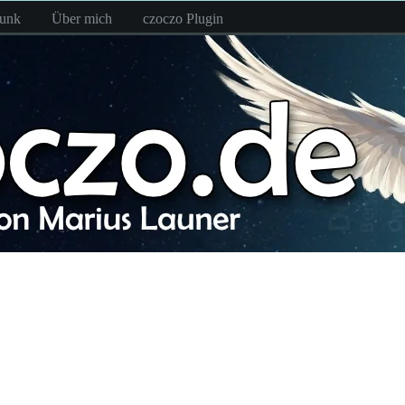
funk
Über mich
czoczo Plugin