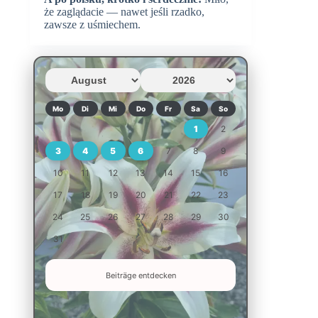
że zaglądacie — nawet jeśli rzadko,
zawsze z uśmiechem.
Mo
Di
Mi
Do
Fr
Sa
So
1
2
3
4
5
6
7
8
9
10
11
12
13
14
15
16
17
18
19
20
21
22
23
24
25
26
27
28
29
30
31
Beiträge entdecken