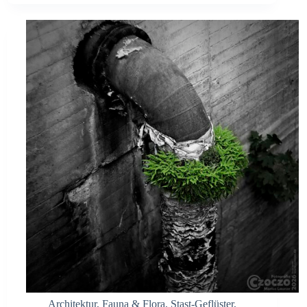
Architektur
,
Fauna & Flora
,
Stast-Geflüster
,