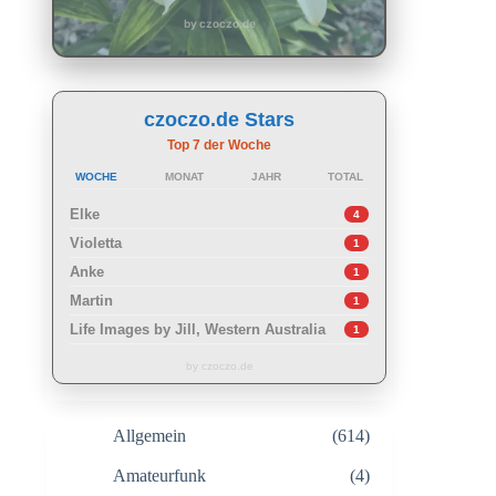
by czoczo.de
czoczo.de Stars
Top 7 der Woche
WOCHE
MONAT
JAHR
TOTAL
Elke
4
Violetta
1
Anke
1
Martin
1
Life Images by Jill, Western Australia
1
by czoczo.de
Allgemein
(614)
Amateurfunk
(4)