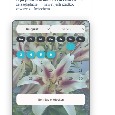
że zaglądacie — nawet jeśli rzadko,
zawsze z uśmiechem.
Mo
Di
Mi
Do
Fr
Sa
So
1
2
3
4
5
6
7
8
9
10
11
12
13
14
15
16
17
18
19
20
21
22
23
24
25
26
27
28
29
30
31
Beiträge entdecken