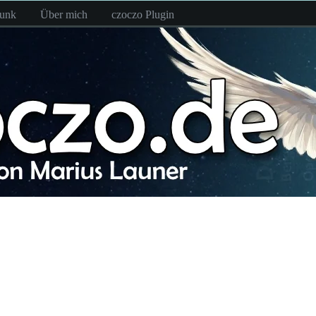
funk
Über mich
czoczo Plugin