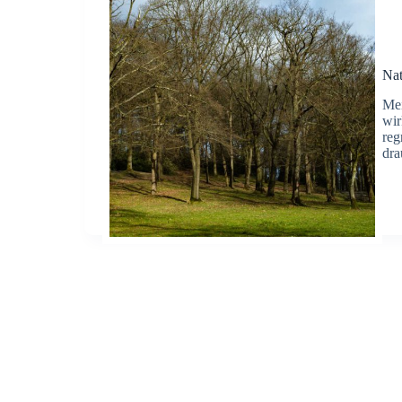
Nat
Mei
wir
reg
dra