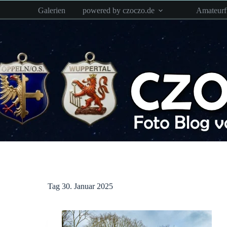
Zum
Galerien
powered by czoczo.de
Amateur
Inhalt
springen
Tag
30. Januar 2025